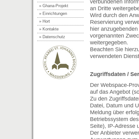
verbundenen Inform
» Ghana-Projekt
an Dritte weitergeb
» Einrichtungen
Wird durch den Anw
» Hort
Reservierung verwend
hier anzugebenden 
» Kontakte
vorgenannten Zweck
» Datenschutz
weitergegeben.
Beachten Sie hierz
verwendeten Dienstl
Zugriffsdaten / Se
Der Webspace-Provi
auf das Angebot (so
Zu den Zugriffsdat
Datei, Datum und U
Meldung über erfolg
Betriebssystem des
Seite), IP-Adresse 
Der Anbieter verwend