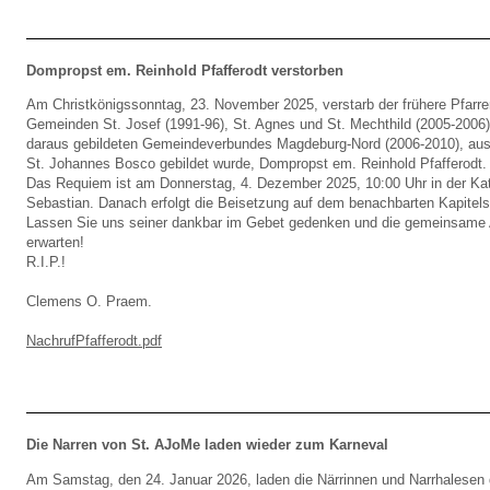
Dompropst em. Reinhold Pfafferodt verstorben
Am Christkönigssonntag, 23. November 2025, verstarb der frühere Pfarrer
Gemeinden St. Josef (1991-96), St. Agnes und St. Mechthild (2005-2006)
daraus gebildeten Gemeindeverbundes Magdeburg-Nord (2006-2010), aus 
St. Johannes Bosco gebildet wurde, Dompropst em. Reinhold Pfafferodt.
Das Requiem ist am Donnerstag, 4. Dezember 2025, 10:00 Uhr in der Kat
Sebastian. Danach erfolgt die Beisetzung auf dem benachbarten Kapitelsf
Lassen Sie uns seiner dankbar im Gebet gedenken und die gemeinsame
erwarten!
R.I.P.!
Clemens O. Praem.
NachrufPfafferodt.pdf
Die Narren von St. AJoMe laden wieder zum Karneval
Am Samstag, den 24. Januar 2026, laden die Närrinnen und Narrhalese